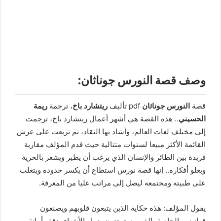
وصف قصة النورس جوناثان:
قصة
النورس جوناثان
pdf تأليف
ريتشارد باخ
، ترجمة
ريمة
الحسيني
.. هذه القصة هي أشهر أعمال ريتشارد باخ، ترجمت
إلى مختلف لغات العالم، وأشاد بها النقاد، ثم تربعت على عرش
القائمة الأكثر مبيعا لسنوات متتالية حيث قدم المؤلف مقاربة
فريدة بين الطائر والإنسان الذي يرغب أن يطير ويشعر بالحرية
وبعلو أفكاره.. إنها قصة نورس استطاع أن يكسر حدوده ويتغلب
على طبيته ومجتمعه ليصل إلى مراتب عليا من المعرفة.
يقول المؤلف: هذه حكاية الذين يتبعون قلوبهم ويصنعون
قوانينهم الخاصة، الذين يستمتعون بعمل الأشياء بدقة وأمانة،