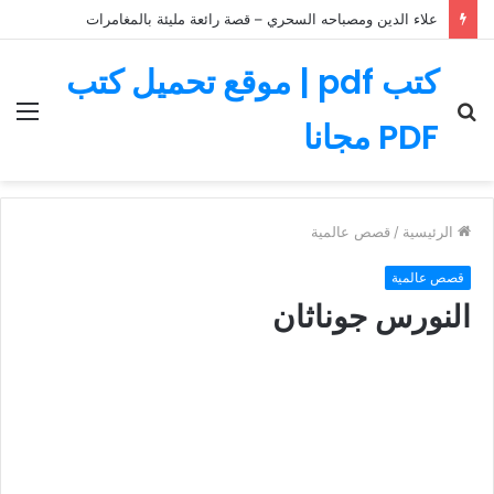
علاء الدين ومصباحه السحري – قصة رائعة مليئة بالمغامرات
كتب pdf | موقع تحميل كتب
بحث
الق
PDF مجانا
عن
الرئيسية
/
قصص عالمية
قصص عالمية
النورس جوناثان