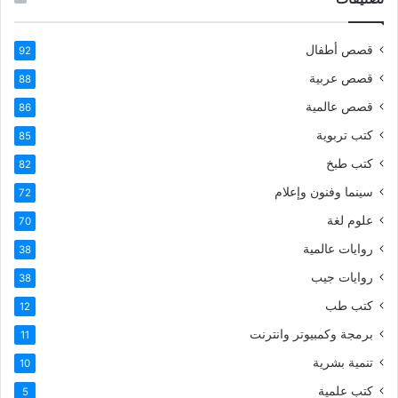
قصص أطفال
92
قصص عربية
88
قصص عالمية
86
كتب تربوية
85
كتب طبخ
82
سينما وفنون وإعلام
72
علوم لغة
70
روايات عالمية
38
روايات جيب
38
كتب طب
12
برمجة وكمبيوتر وانترنت
11
تنمية بشرية
10
كتب علمية
5