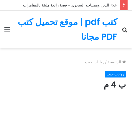
علاء الدين ومصباحه السحري – قصة رائعة مليئة بالمغامرات
كتب pdf | موقع تحميل كتب
بحث
الق
PDF مجانا
عن
الرئيسية
/
روايات جيب
روايات جيب
ب 4 م