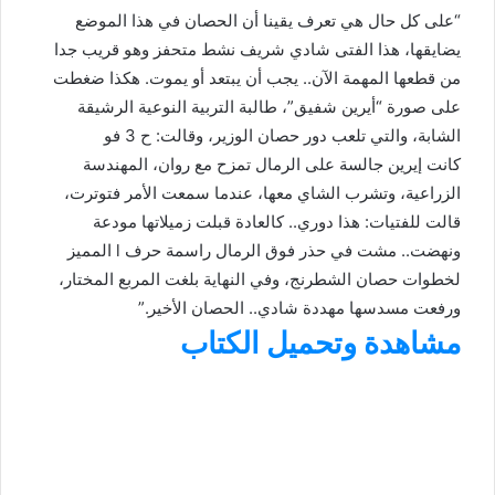
“على كل حال هي تعرف يقينا أن الحصان في هذا الموضع
يضايقها، هذا الفتى شادي شريف نشط متحفز وهو قريب جدا
من قطعها المهمة الآن.. يجب أن يبتعد أو يموت. هكذا ضغطت
على صورة “أيرين شفيق”، طالبة التربية النوعية الرشيقة
الشابة، والتي تلعب دور حصان الوزير، وقالت: ح 3 فو
كانت إيرين جالسة على الرمال تمزح مع روان، المهندسة
الزراعية، وتشرب الشاي معها، عندما سمعت الأمر فتوترت،
قالت للفتيات: هذا دوري.. كالعادة قبلت زميلاتها مودعة
ونهضت.. مشت في حذر فوق الرمال راسمة حرف l المميز
لخطوات حصان الشطرنج، وفي النهاية بلغت المربع المختار،
ورفعت مسدسها مهددة شادي.. الحصان الأخير.”
مشاهدة وتحميل الكتاب