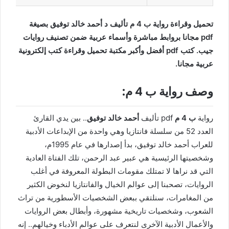
تحميل وقراءة رواية ب 4 م تأليف د أحمد خالد توفيق بصيغة
pdf مجانا بروابط مباشرة وأسماء عربية ضمن تصنيف روايات
جيب. كتب pdf أفضل وأكبر مكتبة تحميل وقراءة كتب إلكترونية
عربية مجانا.
وصف رواية ب 4 م:
رواية
ب 4 م
pdf تأليف
أحمد خالد توفيق
.. بين يدي القارئ
العدد 52 من سلسلة فانتازيا وهي واحدة من الإبداعات الأدبية
للعراب أحمد خالد توفيق، بدأ إصدارها في عام 1995م،
وشخصيتها الرئيسية هي عبير عبد الرحمن، تلك الفتاة العادية
التي قد نراها لا تمتلك مقومات البطولة المعروفة في أغلب
الروايات، تصحبنا إلى عوالم الخيال والفانتازيا لنخوض الكثير
من المغامرات، سنلتقي ببعض الشخصيات الأسطورية من تراث
الشعوب، وشخصيات تاريخية مشهورة، وأبطال بعض الروايات
والأعمال الأدبية الآخرى لنتعرف على عوالم الأدباء وخيالهم.. إنه