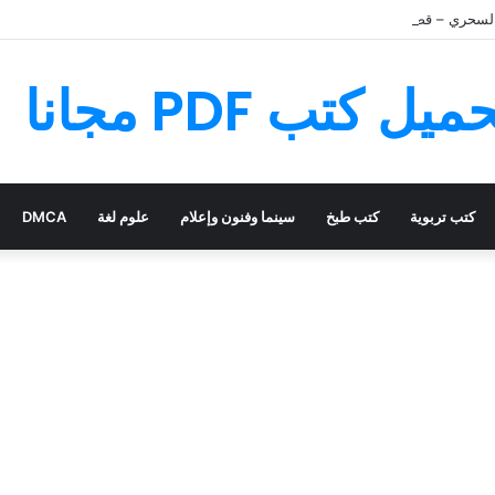
لسحري – قصة رائعة مليئة بالمغامرات
كتب تربوية
كتب طبخ
سينما وفنون وإعلام
علوم لغة
DMCA