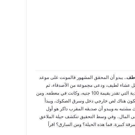
اطف
.. يبدو أن المحقق المشهور فالمونت على موعد
 حفل عشاء لطيف، ودعى مجموعة من الأصدقاء، ثم
بعدما رحلوا اكتشف أنه تعرض للسرقة، حيث اختفت صكوكه النقدية التي تقدر بقيمة 100 جنيه، وكانت في معطفه. ومن
ن يكون هناك لص خارجي دخل وسرق الصكوك، ويبدأ
 مشتبه به.ويبدو أن صديقه المقرب داكر هو أول
لى المال.. وفي وسط التحقيق تنكشف حيلة الملاعق
رقة كبيرة. فما هذه الحيلة؟ ومن السارق؟ اقرأ