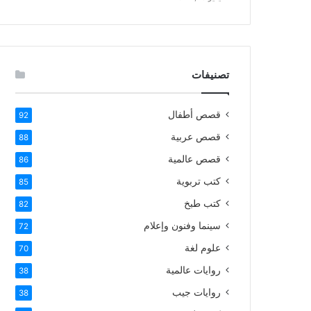
تصنيفات
قصص أطفال
92
قصص عربية
88
قصص عالمية
86
كتب تربوية
85
كتب طبخ
82
سينما وفنون وإعلام
72
علوم لغة
70
روايات عالمية
38
روايات جيب
38