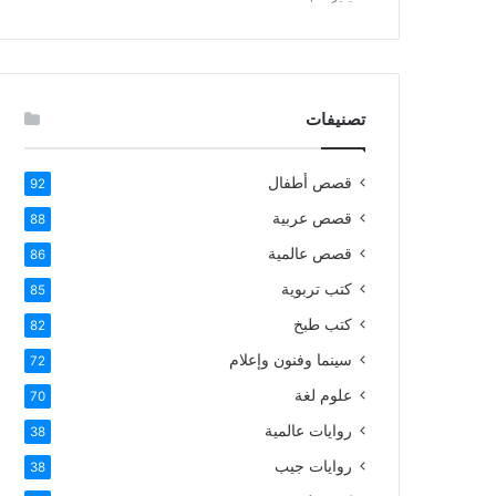
تصنيفات
قصص أطفال
92
قصص عربية
88
قصص عالمية
86
كتب تربوية
85
كتب طبخ
82
سينما وفنون وإعلام
72
علوم لغة
70
روايات عالمية
38
روايات جيب
38