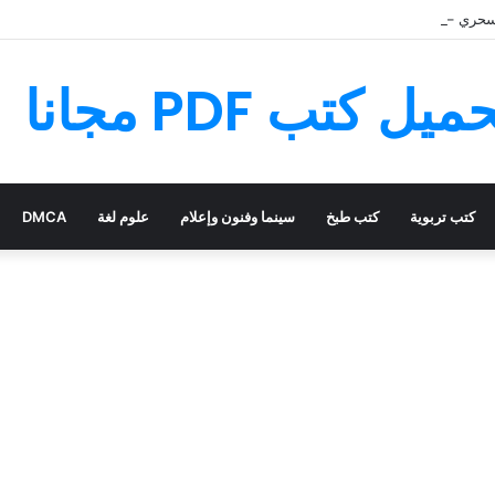
سحري – قصة رائعة مليئة بالمغامرات
كتب تربوية
كتب طبخ
سينما وفنون وإعلام
علوم لغة
DMCA