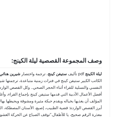
وصف المجموعة القصصية ليلة الكينج:
ليلة الكينج
pdf تأليف
ستيفن كينج
، ترجمة واختصار
شيرين هنائي
الكاتب الكبير ستيفن كينج في فترات زمنية متباعدة، ترجمتها شي
النفسي والتسلية للقراء أثناء الحجر الصحي.. وكل القصص الواردة
أفضل الأعمال الأدبية التي قدمها ستيفن كينج بإجماع القراء، و
المؤلف أن يغذيها بخياله ويقدم حبكة مثيرة ومشوقة ويحيطها بهال
أبرز القصص الواردة: قضية الطبيب، إصبع، الأسنان المصطكة، ال
معذرة الرقم صحيح، يا للأطفال.”توقف الصباع عن الحركة العشوائ