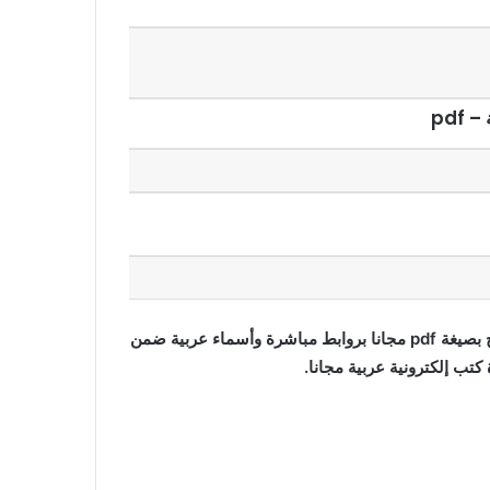
pdf
تحميل وقراءة المجموعة القصصية ليلة الكينج تأليف ستيفن كينج بصيغة pdf مجانا بروابط مباشرة وأسماء عربية ضمن