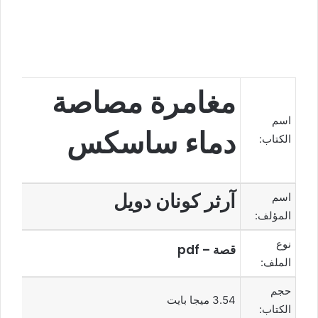
مغامرة مصاصة
اسم
دماء ساسكس
الكتاب:
آرثر كونان دويل
اسم
المؤلف:
نوع
قصة – pdf
الملف:
حجم
3.54 ميجا بايت
الكتاب: