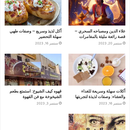
علاء الدين ومصباحه السحري –
أكل لذيذ وسريع – وصفات طهي
قصة رائعة مليئة بالمغامرات
سهلة التحضير
سبتمبر 20, 2023
سبتمبر 16, 2023
أكلات سهلة وسريعة للغداء
قهوه كيف الشيوخ: استمتع بطعم
والعشاء: وصفات لذيذة لتجربتها
الشيخوخة مع فن القهوة
سبتمبر 16, 2023
سبتمبر 3, 2023