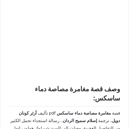
وصف قصة مغامرة مصاصة دماء
ساسكس:
قصة
مغامرة مصاصة دماء ساسكس
pdf تأليف
آرثر كونان
دويل
، ترجمة
إسلام سميح الردان
.. رسالة استجداء تحمل الكثير
من التفاصيل العجيبة، وصلت إلى السيد شيرلوك هولمز، إنها